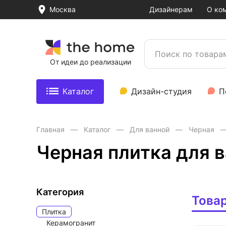
Москва
Дизайнерам
О ко
От идеи до реализации
Каталог
Дизайн-студия
П
Главная
Каталог
Для ванной
Черная
Черная плитка для 
Категория
Това
Плитка
Керамогранит