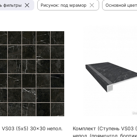
ь фильтры
Рисунок: под мрамор
Основной цвет
 VS03 (5х5) 30x30 непол.
Комплект (Ступень VS03 
непол. (прямоугол. бортик