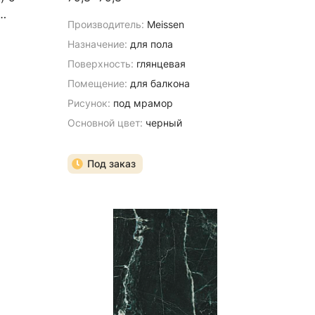
Производитель:
Meissen
Назначение:
для пола
Поверхность:
глянцевая
я
Помещение:
для балкона
Рисунок:
под мрамор
Основной цвет:
черный
Под заказ