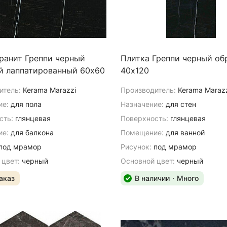
ранит Греппи черный
Плитка Греппи черный об
й лаппатированный 60х60
40х120
итель:
Kerama Marazzi
Производитель:
Kerama Maraz
ие:
для пола
Назначение:
для стен
сть:
глянцевая
Поверхность:
глянцевая
е:
для балкона
Помещение:
для ванной
под мрамор
Рисунок:
под мрамор
 цвет:
черный
Основной цвет:
черный
аказ
В наличии
Много