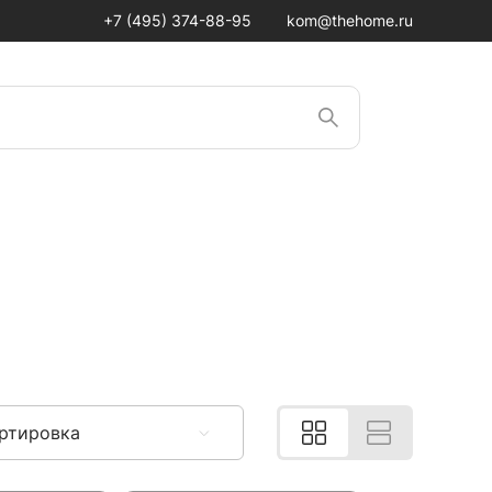
+7 (495) 374-88-95
kom@thehome.ru
ртировка