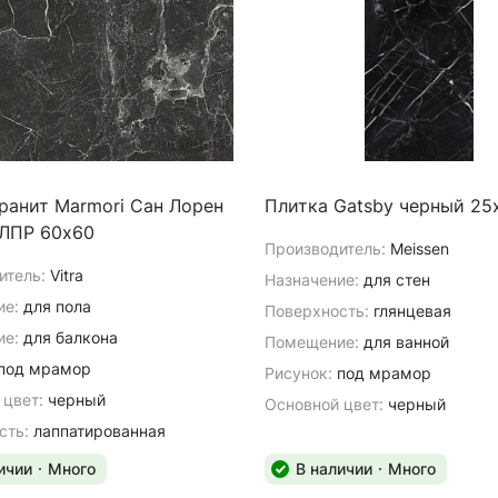
ранит Marmori Сан Лорен
Плитка Gatsby черный 25
ЛПР 60х60
Производитель:
Meissen
итель:
Vitra
Назначение:
для стен
ие:
для пола
Поверхность:
глянцевая
е:
для балкона
Помещение:
для ванной
под мрамор
Рисунок:
под мрамор
 цвет:
черный
Основной цвет:
черный
сть:
лаппатированная
ичии
Много
В наличии
Много