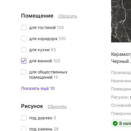
Помещение
Сбросить
для гостиной
100
для коридора
100
для кухни
93
Керамог
для ванной
103
Черный 
для общественных
Производ
помещений
15
Назначен
Показать ещё 10
Помещени
Рисунок:
Основной
Рисунок
Сбросить
Поверхно
под дерево
3
В нал
под камень
28