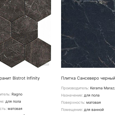
анит Bistrot Infinity
Плитка Сансеверо черный
Производитель:
Kerama Maraz
итель:
Ragno
Назначение:
для пола
ие:
для пола
Поверхность:
матовая
сть:
матовая
Помещение:
для ванной