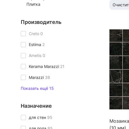
Плитка
Очистит
Производитель
Creto
0
Estima
2
Ametis
0
Kerama Marazzi
21
Marazzi
38
Показать ещё 15
Назначение
для стен
95
Мозаика
(10 мм)
для пола
85