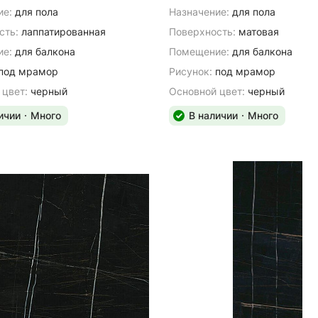
ие:
для пола
Назначение:
для пола
сть:
лаппатированная
Поверхность:
матовая
е:
для балкона
Помещение:
для балкона
под мрамор
Рисунок:
под мрамор
 цвет:
черный
Основной цвет:
черный
ичии
Много
В наличии
Много