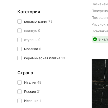
Назначен
Поверхно
Категория
Помещени
керамогранит
78
Рисунок:
плинтус
0
Основной
В нал
ступень
0
мозаика
6
керамическая плитка
19
Страна
Италия
48
Россия
31
Испания
1