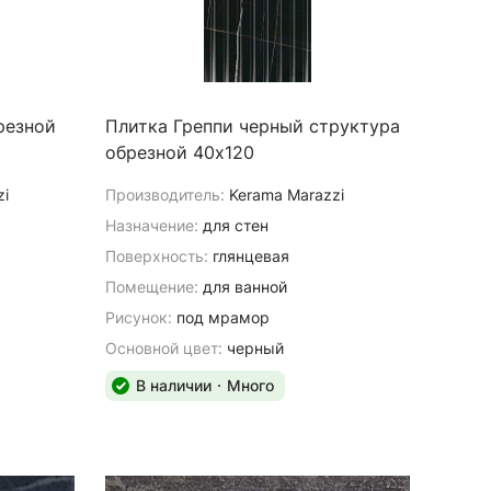
резной
Плитка Греппи черный структура
обрезной 40х120
zi
Производитель:
Kerama Marazzi
Назначение:
для стен
Поверхность:
глянцевая
Помещение:
для ванной
Рисунок:
под мрамор
Основной цвет:
черный
В наличии
Много