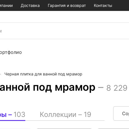
мпании
Доставка
Гарантия и возврат
Контакты
ортфолио
Черная плитка для ванной под мрамор
ванной под мрамор
–
8 229
ры –
103
Коллекции –
19
Со