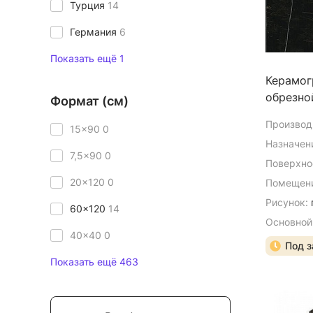
Турция
14
Германия
6
Показать ещё 1
Керамог
обрезно
Формат (см)
Производ
15x90
0
Назначен
7,5x90
0
Поверхно
20x120
0
Помещени
Рисунок:
60x120
14
Основной
40x40
0
Под з
Показать ещё 463