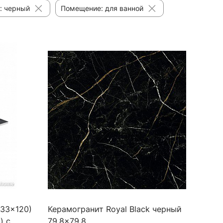
: черный
Помещение: для ванной
(33x120)
Керамогранит Royal Black черный
) с
79,8x79,8