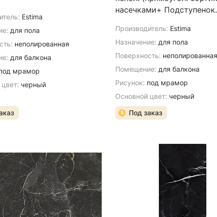
насечками+ Подступенок
итель:
Estima
(14,5x120))
Производитель:
Estima
ие:
для пола
Назначение:
для пола
сть:
неполированная
Поверхность:
неполированна
е:
для балкона
Помещение:
для балкона
под мрамор
Рисунок:
под мрамор
 цвет:
черный
Основной цвет:
черный
аказ
Под заказ