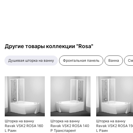
Другие товары коллекции "Rosa"
душевая шторка на ванну
фронтальная панель
ванна
с
Шторка на ванну
Шторка на ванну
Шторка на ванну
Ravak VSK2 ROSA 160
Ravak VSK2 ROSA 140
Ravak VSK2 ROSA 15
L Раин
P Транспарент
L Раин