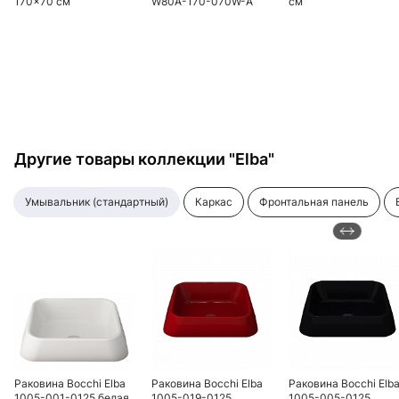
170x70 см
W80A-170-070W-A
см
Другие товары коллекции "Elba"
умывальник (стандартный)
каркас
фронтальная панель
Раковина Bocchi Elba
Раковина Bocchi Elba
Раковина Bocchi Elb
1005-001-0125 белая
1005-019-0125
1005-005-0125