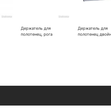
Держатель для
Держатель для
а
полотенец, рога
полотенец двойн
K-3030
Wasserkraft Oder K-3031
штанга Wasserkra
K-3040