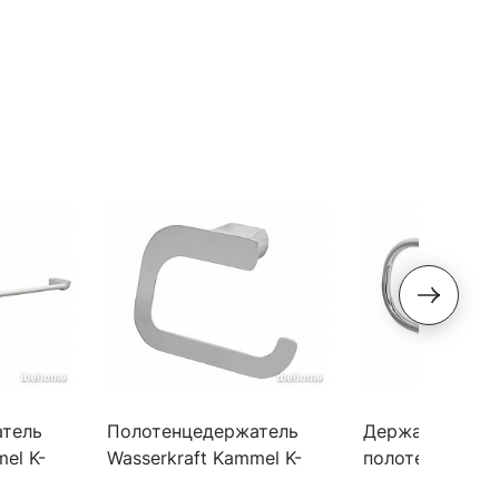
тель
Полотенцедержатель
Держатель для
el K-
Wasserkraft Kammel K-
полотенец кол
8300, K-8396
Wasserkraft We