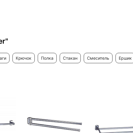
8330WHITE
er"
аги
крючок
полка
стакан
смеситель
ершик