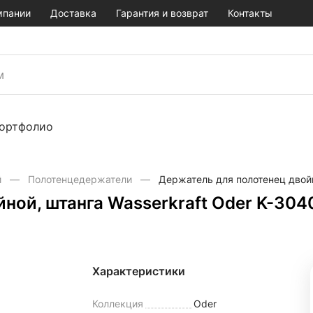
мпании
Доставка
Гарантия и возврат
Контакты
ортфолио
й
Полотенцедержатели
Держатель для полотенец двойн
ной, штанга Wasserkraft Oder K-304
Характеристики
Коллекция
Oder