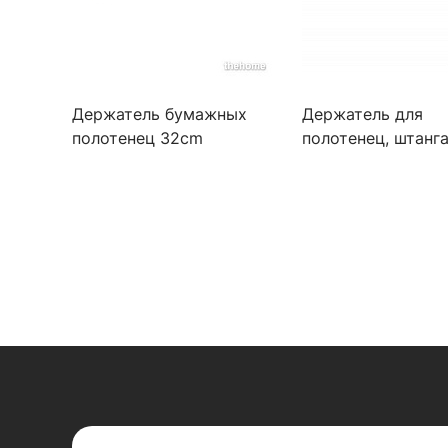
Держатель бумажных
Держатель для
полотенец 32cm
полотенец, штанг
Wasserkraft Oder K-3091
Wasserkraft Oder 