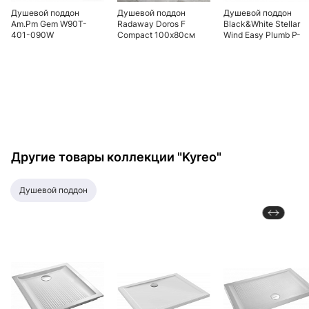
Душевой поддон
Душевой поддон
Душевой поддон
Am.Pm Gem W90T-
Radaway Doros F
Black&White Stellar
401-090W
Compact 100х80см
Wind Easy Plumb P-
90х90х16см с
SDRFP1080-05 белый
09H 90x90x135см
сифоном
Другие товары коллекции "Kyreo"
душевой поддон