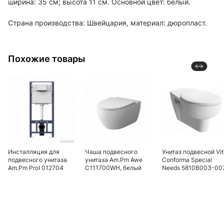
ширина: 35 см; высота 11 см. Основной цвет: белый.
Страна производства: Швейцария, материал: дюропласт.
Похожие товары
Инсталляция для
Чаша подвесного
Унитаз подвесной Vit
подвесного унитаза
унитаза Am.Pm Awe
Conforma Special
Am.Pm ProI 012704
C111700WH, белый
Needs 5810B003-00
безободковый, для
людей с
ограниченными
возможностями