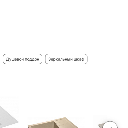
душевой поддон
зеркальный шкаф