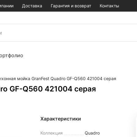
мпании
Доставка
Гарантия и возврат
Контакты
ортфолио
ухонная мойка GranFest Quadro GF-Q560 421004 серая
dro GF-Q560 421004 серая
Характеристики
Коллекция
Quadro