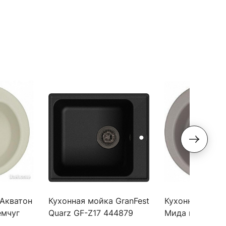
 Акватон
Кухонная мойка GranFest
Кухонная мойк
емчуг
Quarz GF-Z17 444879
Мида круглая 
черная
шелк