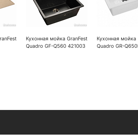
ranFest
Кухонная мойка GranFest
Кухонная мойка 
Quadro GF-Q560 421003
Quadro GR-Q650
черная
449304 белая