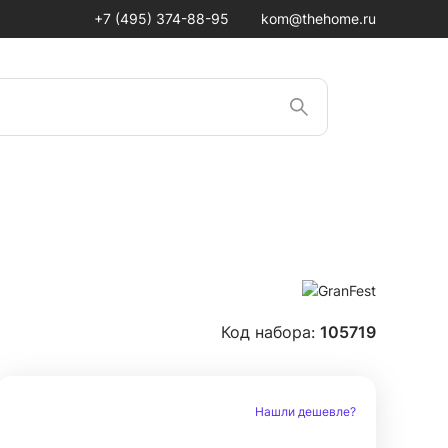
+7 (495) 374-88-95
kom@thehome.ru
Код набора:
105719
Нашли дешевле?