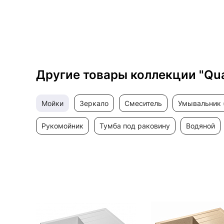
Другие товары коллекции "Qu
мойки
зеркало
смеситель
умывальник 
рукомойник
тумба под раковину
водяной