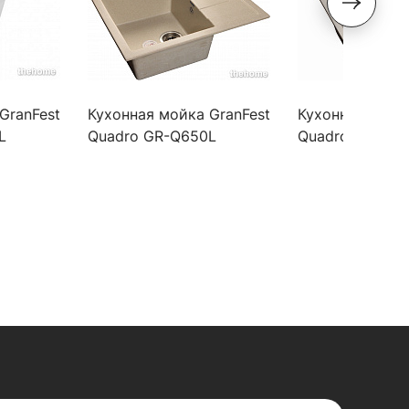
GranFest
Кухонная мойка GranFest
Кухонная мойка
L
Quadro GR-Q650L
Quadro GF-Q56
449301 бежевая
серая