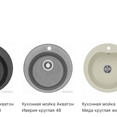
кватон
Кухонная мойка Акватон
Кухонная мойка
8
Иверия круглая 48
Мида круглая ж
серая