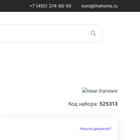
+7 (495) 374-88-95
kom@thehome.ru
Код набора:
525313
Нашли дешевле?