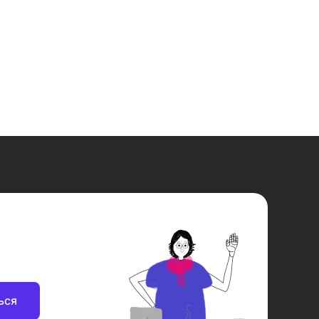
70 см
70 см
ься