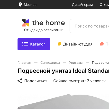
Москва
Дизайнерам
О ко
От идеи до реализации
Каталог
Дизайн-студия
П
Главная
Сантехника
Унитазы
Подвесной
Подвесной унитаз Ideal Stand
Поделиться
Сейчас смотрят:
7
человек