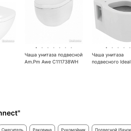
Чаша унитаза подвесной
Чаша унитаза
Am.Pm Awe C111738WH
подвесного Ideal
белый
Standard Connec
E803501
nnect"
смеситель
раковина
рукомойник
подвесной (бачок