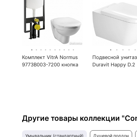
Комплект VitrA Normus
Подвесной унитаз
9773B003-7200 кнопка
Duravit Happy D.2
хром
2221090000
Другие товары коллекции "Co
умывальник (стандартный)
душевой поддон