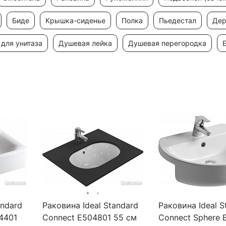
биде
крышка-сиденье
полка
пьедестал
де
к для унитаза
душевая лейка
душевая перегородка
andard
Раковина Ideal Standard
Раковина Ideal S
4401
Connect E504801 55 см
Connect Sphere 