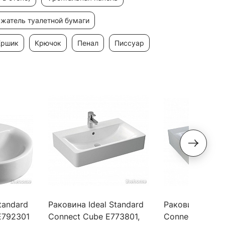
ржатель туалетной бумаги
ершик
крючок
пенал
писсуар
tandard
Раковина Ideal Standard
Раковина Ideal
E792301
Connect Cube E773801,
Connect Cube E