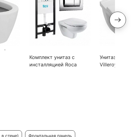
Комплект унитаз с
Унитаз подвес
инсталляцией Roca
Villeroy & Boch
t
Victoria 893100000
5660 H101 alpin
 в стене)
фронтальная панель