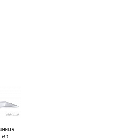
шница
а 60