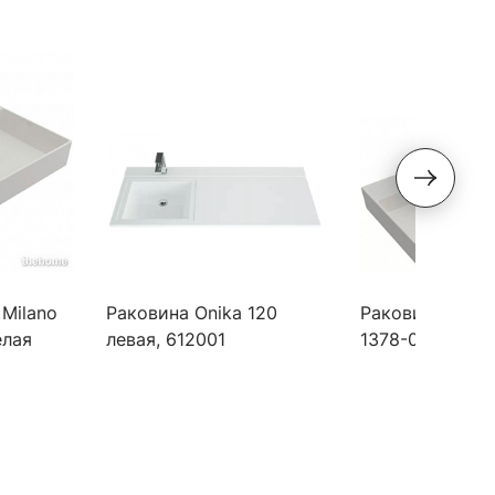
 Milano
Раковина Onika 120
Раковина Bocch
елая
левая, 612001
1378-001-0126 