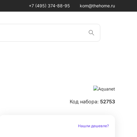
+7 (495) 374-88-95
kom@thehome.ru
Код набора:
52753
Нашли дешевле?