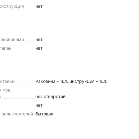
конструкция
нет
раковинами
нет
лапан
нет
оставки
Раковина - 1шт.,инструкция - 1шт.
я под
ь
без отверстий
нет
 пользователей
бытовая