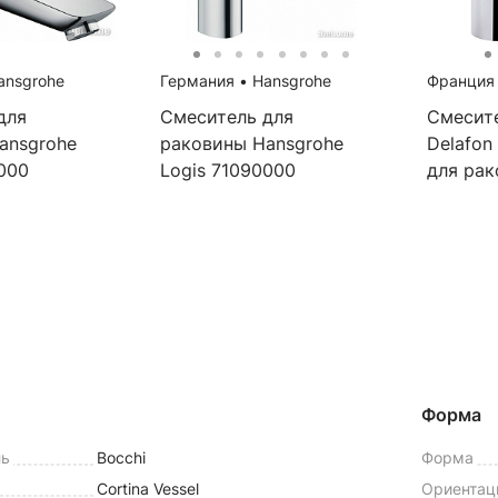
nsgrohe
Германия
•
Hansgrohe
Франци
для
Смеситель для
Смесит
ansgrohe
раковины Hansgrohe
Delafon
000
Logis 71090000
для ра
Форма
ль
Bocchi
Форма
Cortina Vessel
Ориентац