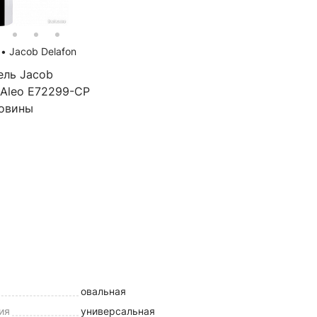
я
•
Jacob Delafon
ель Jacob
 Aleo E72299-CP
ковины
овальная
ия
универсальная