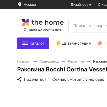
Москва
Дизайнерам
О ко
От идеи до реализации
Каталог
Дизайн-студия
П
Главная
Сантехника
Раковины
Раковина
Раковина Bocchi Cortina Vesse
Поделиться
Сейчас смотрят:
5
человек