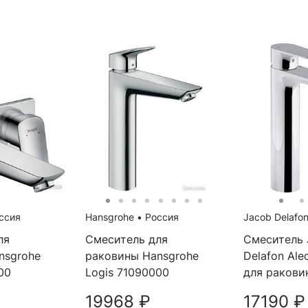
ссия
Hansgrohe
•
Россия
Jacob Delafo
ля
Смеситель для
Смеситель 
nsgrohe
раковины Hansgrohe
Delafon Al
00
Logis 71090000
для ракови
19968 ₽
17190 ₽