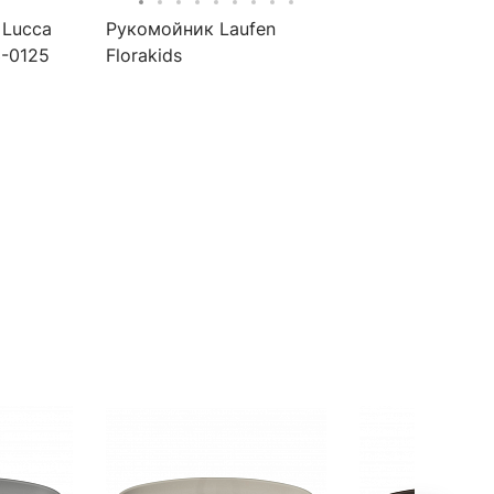
 Lucca
Рукомойник Laufen
3-0125
Florakids
8.1503.1.072.104.1