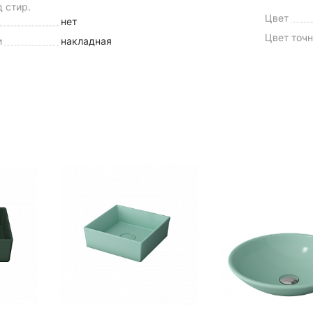
 стир.
Цвет
нет
Цвет точ
и
накладная