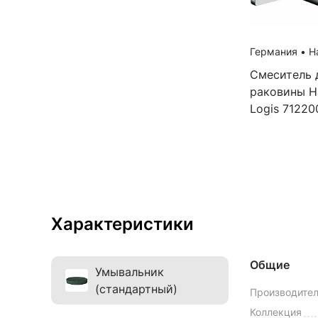
Германия
•
Ha
Смеситель 
раковины H
Logis 71220
Характеристики
Общие
Умывальник
(стандартный)
Производите
Коллекция