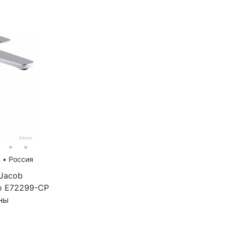
n
•
Россия
Jacob
eo E72299-CP
ны