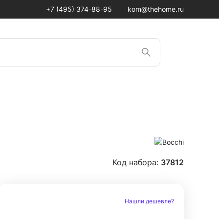
+7 (495) 374-88-95
kom@thehome.ru
Код набора:
37812
Нашли дешевле?