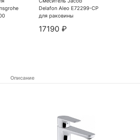
ля
Смеситель Jacob
nsgrohe
Delafon Aleo E72299-CP
00
для раковины
17190 ₽
вить
Добавить
Описание