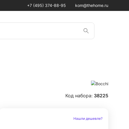
+7 (495) 374-88-95
kom@thehome.ru
Код набора:
38225
Нашли дешевле?