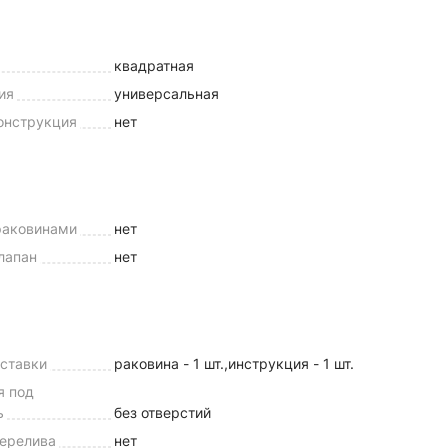
квадратная
ия
универсальная
конструкция
нет
раковинами
нет
лапан
нет
оставки
раковина - 1 шт.,инструкция - 1 шт.
я под
ь
без отверстий
ерелива
нет