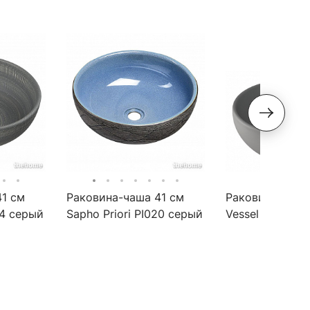
41 см
Раковина-чаша 41 см
Раковина Bocc
24 серый
Sapho Priori PI020 серый
Vessel 1119-00
/ синий
серая