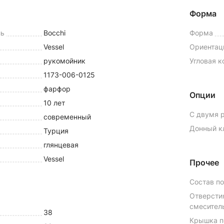
Форма
ль
Bocchi
Форма
Vessel
Ориентац
рукомойник
Угловая 
1173-006-0125
фарфор
Опции
10 лет
С двумя 
современный
Донный к
Турция
глянцевая
Vessel
Прочее
Состав п
Отверсти
смесител
38
Крышка п