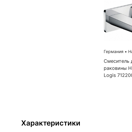
Германия
•
Ha
Смеситель 
раковины H
Logis 71220
Характеристики