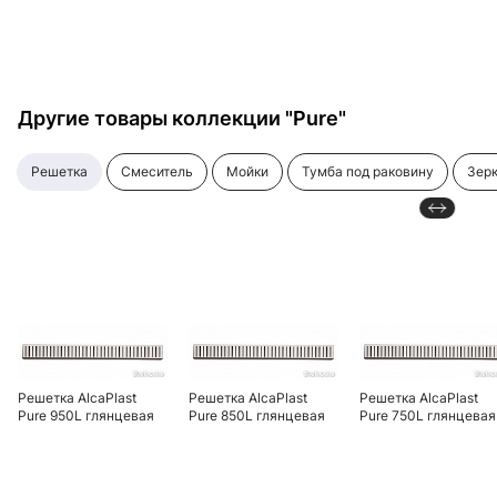
Другие товары коллекции "Pure"
решетка
смеситель
мойки
тумба под раковину
зе
Решетка AlcaPlast
Решетка AlcaPlast
Решетка AlcaPlast
Pure 950L глянцевая
Pure 850L глянцевая
Pure 750L глянцевая