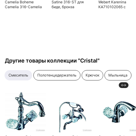
Сamelia Boheme
Satine 316-ST для
Webert Karenina
Сamelia 316-Camelia
биде, бронза
KA710102065 c
для биде
донным клапаном,
бронза, ручки
Swarovski
Другие товары коллекции "Cristal"
смеситель
полотенцедержатель
крючок
мыльница