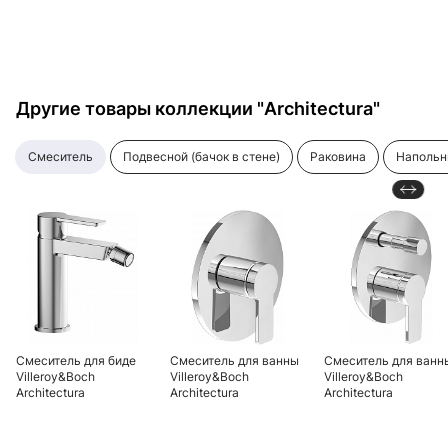
Другие товары коллекции "Architectura"
смеситель
подвесной (бачок в стене)
раковина
наполь
Смеситель для биде
Смеситель для ванны
Смеситель для ванн
Villeroy&Boch
Villeroy&Boch
Villeroy&Boch
Architectura
Architectura
Architectura
TVB10300100061 с
TVS10335200061
TVS10335300061
донным клапаном