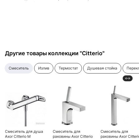
раковины, хром/
высокий
Select и донным
золото
клапаном, хром
Другие товары коллекции "Citterio"
смеситель
излив
термостат
душевая стойка
пере
Смеситель для душа
Смеситель для
Смеситель для
Axor Citterio M
раковины Axor Citterio
раковины Axor Citteri