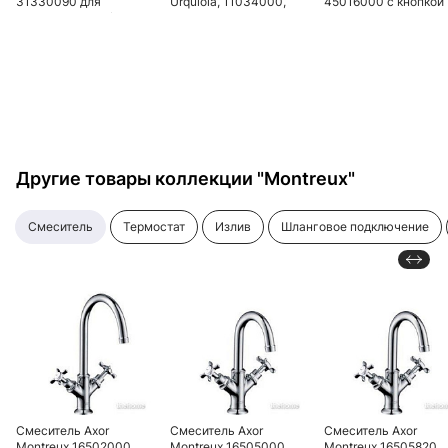
31330090 для
Urquiola, 11034000,
45016000 с кнопкой
раковины, хром/
высокий
Select и донным
золото
клапаном, хром
Другие товары коллекции "Montreux"
смеситель
термостат
излив
шланговое подключение
Смеситель Axor
Смеситель Axor
Смеситель Axor
Montreux 16502000
Montreux 16505000
Montreux 16505820