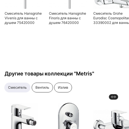
Смеситель Hansgrohe
Смеситель Hansgrohe
Смеситель Grohe
Vivenis для ванны с
Finoris для ванны с
Eurodisc Cosmopolita
душем 75420000
душем 76420000
33390002 для ванн
хром
хром
с душем
Другие товары коллекции "Metris"
смеситель
вентиль
излив