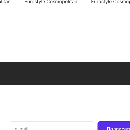
litan
Eurostyle Cosmopolitan
Eurostyle Cosmop
ны с
2338720E для раковины
3355220E для р
Подписат