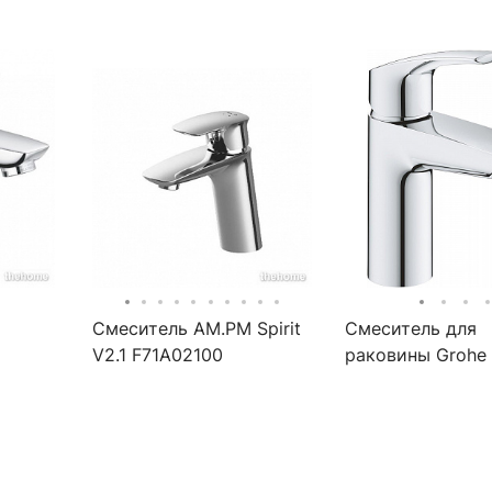
Смеситель AM.PM Spirit
Смеситель для
V2.1 F71A02100
раковины Grohe
Eurosmart 2021 M
23324003