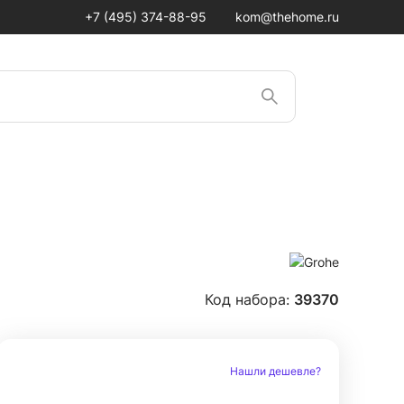
+7 (495) 374-88-95
kom@thehome.ru
Код набора:
39370
Нашли дешевле?