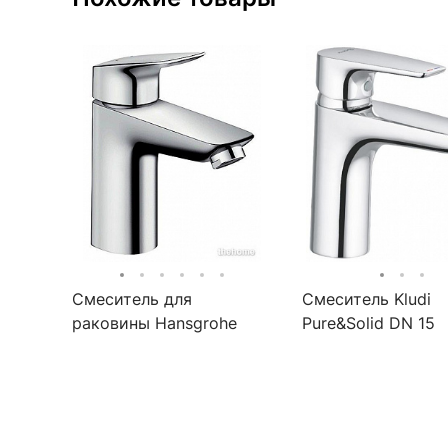
Смеситель для
Смеситель Kludi
раковины Hansgrohe
Pure&Solid DN 15
Logis 71101000
342920575 для
раковины