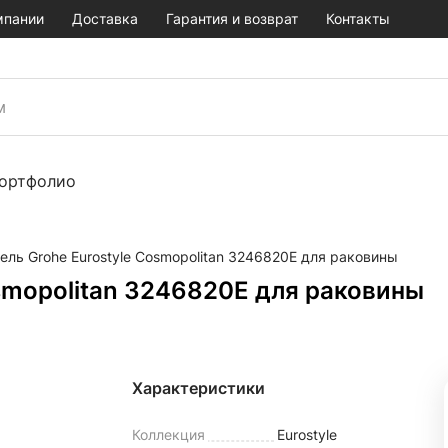
мпании
Доставка
Гарантия и возврат
Контакты
ортфолио
ель Grohe Eurostyle Cosmopolitan 3246820E для раковины
smopolitan 3246820E для раковины
Характеристики
Коллекция
Eurostyle