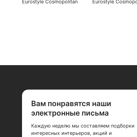
Eurostyle Cosmopolitan
Eurostyle Cosmopo
33565002 для биде
33591002 для ван
душем
Вам понравятся наши
электронные письма
Каждую неделю мы составляем подборки
интересных интерьеров, акций и