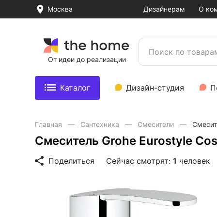
Москва
Дизайнерам
О ко
От идеи до реализации
Каталог
Дизайн-студия
П
Главная
Сантехника
Смесители
Смесит
Смеситель Grohe Eurostyle Co
Поделиться
Сейчас смотрят:
1
человек