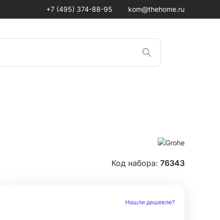
+7 (495) 374-88-95
kom@thehome.ru
Код набора:
76343
Нашли дешевле?