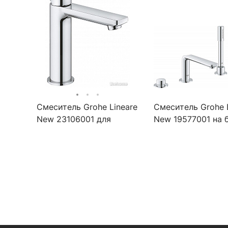
Смеситель Grohe Lineare
Смеситель Grohe 
New 23106001 для
New 19577001 на 
раковины
ванны, хром