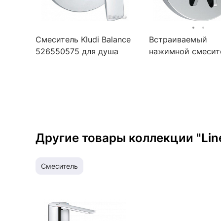
Смеситель Kludi Balance
Встраиваемый
526550575 для душа
нажимной смесит
для душа со
смешиванием Idea
Standard CERAPL
B8299AA
Другие товары коллекции "Lin
смеситель