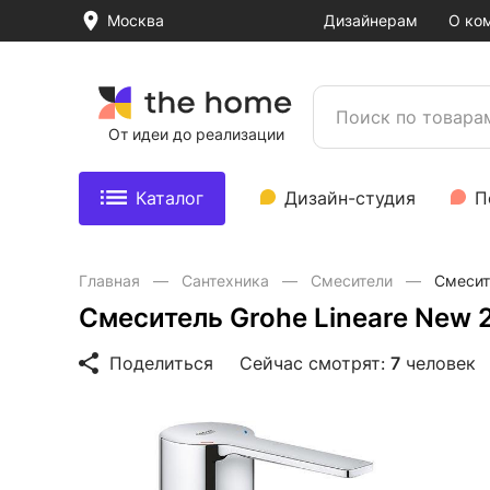
Москва
Дизайнерам
О ко
От идеи до реализации
Каталог
Дизайн-студия
П
Главная
Сантехника
Смесители
Смесит
Смеситель Grohe Lineare New
Поделиться
Сейчас смотрят:
7
человек