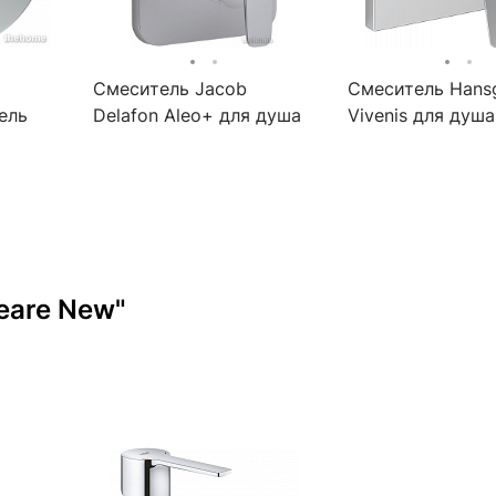
Смеситель Jacob
Смеситель Hans
ель
Delafon Aleo+ для душа
Vivenis для душа
E98718RU-CP
75615000 хром
l
US
eare New"