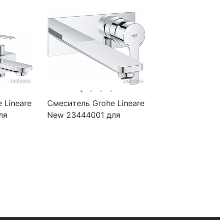
 Lineare
Смеситель Grohe Lineare
ля
New 23444001 для
 хром
раковины, хром