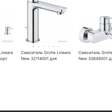
Lineare
Смеситель Grohe Lineare
Смеситель Grohe
борт
New 32114001 для
New 33849001 д
раковины, хром
ванны с душем,