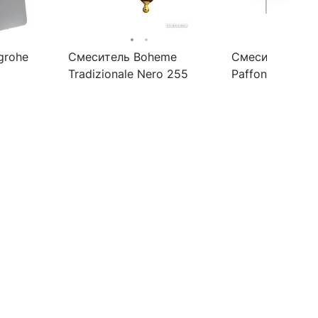
grohe
Смеситель Boheme
Смеситель для
Tradizionale Nero 255
Paffoni Tango 
встроенный
(с внутренней 