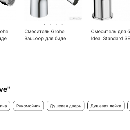
rohe
Смеситель Grohe
Смеситель для 
иде
BauLoop для биде
Ideal Standard S
23338001 хром
BC206AA
ve"
вина
рукомойник
душевая дверь
душевая лейка