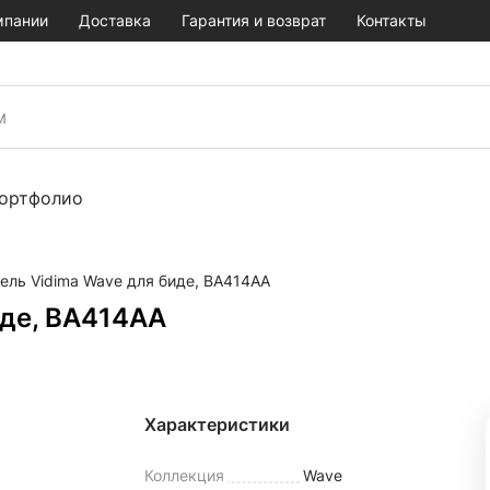
мпании
Доставка
Гарантия и возврат
Контакты
ортфолио
ель Vidima Wave для биде, BA414AA
иде, BA414AA
Характеристики
Коллекция
Wave