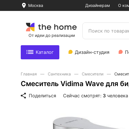
Москва
Дизайнерам
О ко
От идеи до реализации
Каталог
Дизайн-студия
П
Главная
Сантехника
Смесители
Смесит
Смеситель Vidima Wave для б
Поделиться
Сейчас смотрят:
3
человека