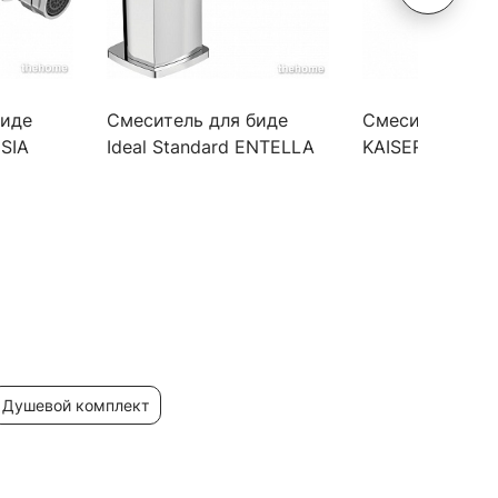
биде
Смеситель для биде
Смеситель для
ESIA
Ideal Standard ENTELLA
KAISER Sonat 
BC234AA
душевой комплект