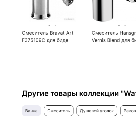
Смеситель Bravat Art
Смеситель Hansg
F375109C для биде
Vernis Blend для б
71210000 хром
Другие товары коллекции "Wa
ванна
смеситель
душевой уголок
рако