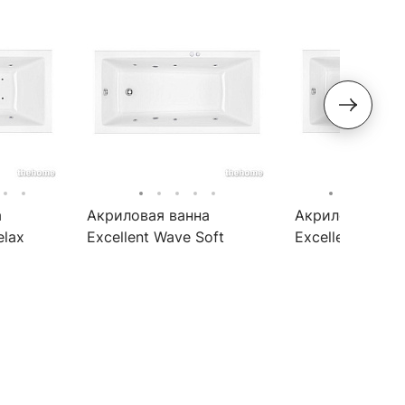
а
Акриловая ванна
Акриловая ван
elax
Excellent Wave Soft
Excellent Wave 
170x75
180x80
.RELAX
WAEX.WAV170.75.SOFT
WAEX.WAV18.R