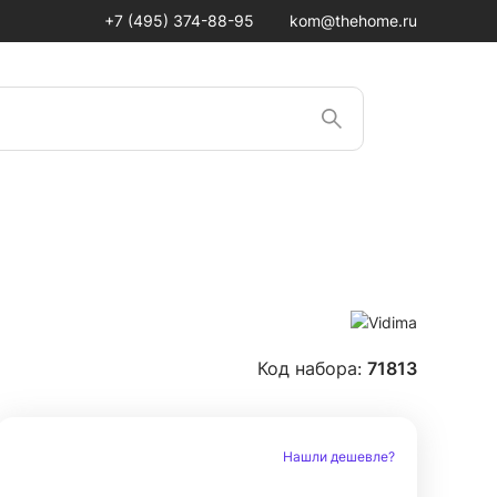
+7 (495) 374-88-95
kom@thehome.ru
Код набора:
71813
Нашли дешевле?