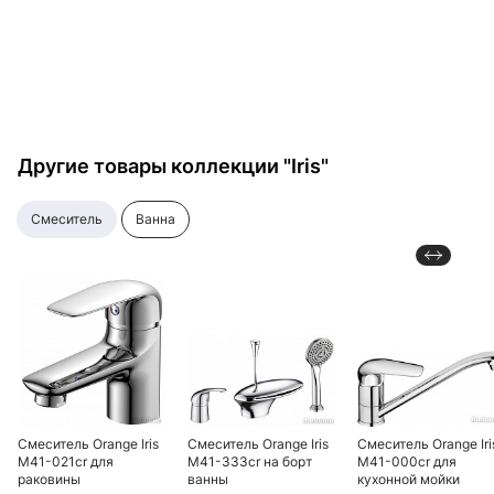
монокомандный, хром
Другие товары коллекции "Iris"
смеситель
ванна
Смеситель Orange Iris
Смеситель Orange Iris
Смеситель Orange Iri
M41-021cr для
M41-333cr на борт
M41-000cr для
раковины
ванны
кухонной мойки