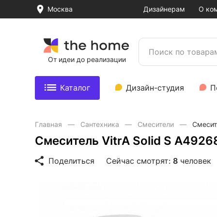
Москва
Дизайнерам
О ко
От идеи до реализации
Каталог
Дизайн-студия
П
Главная
Сантехника
Смесители
Смесит
Смеситель VitrA Solid S A492
Поделиться
Сейчас смотрят:
8
человек