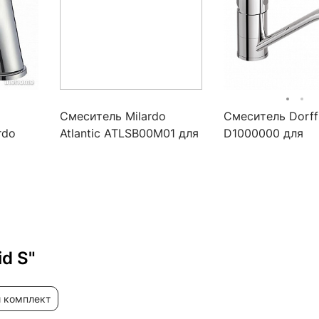
Смеситель Milardo
Смеситель Dorf
rdo
Atlantic ATLSB00M01 для
D1000000 для
1
раковины
умывальника
d S"
й комплект