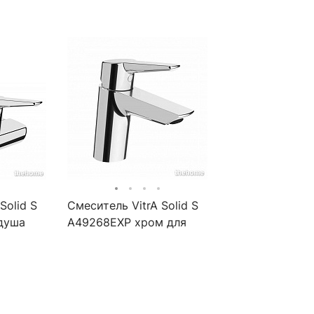
Solid S
Смеситель VitrA Solid S
душа
A49268EXP хром для
раковины с донным
клапаном