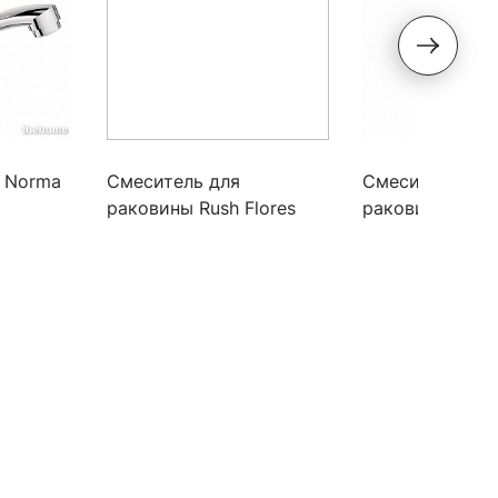
f Norma
Смеситель для
Смеситель для
раковины Rush Flores
раковины KAIS
FL0835-11, хром
56011