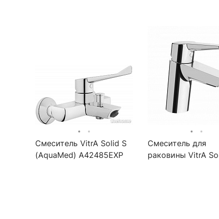
Смеситель VitrA Solid S
Смеситель для
(AquaMed) A42485EXP
раковины VitrA Sol
для ванны
A42440EXP