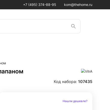
+7 (495) 374-88-95
kom@thehome.ru
аном
клапаном
Код набора:
107435
Нашли дешевле?