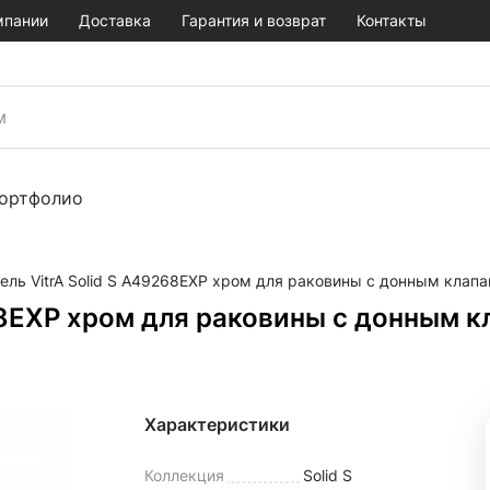
мпании
Доставка
Гарантия и возврат
Контакты
ортфолио
ель VitrA Solid S A49268EXP хром для раковины с донным клап
68EXP хром для раковины с донным 
Характеристики
Коллекция
Solid S