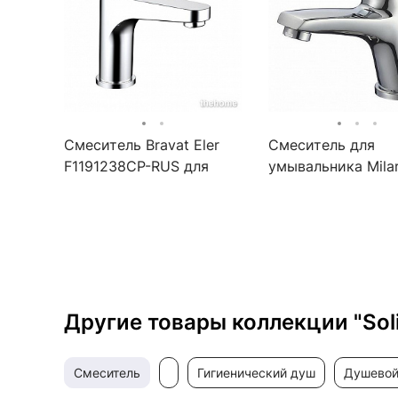
Смеситель Bravat Eler
Смеситель для
F1191238CP-RUS для
умывальника Mila
раковины
Sterm STESB00M0
Другие товары коллекции "Soli
смеситель
гигиенический душ
душево