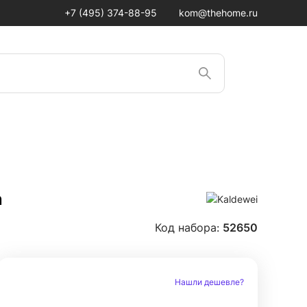
+7 (495) 374-88-95
kom@thehome.ru
n
Код набора:
52650
Нашли дешевле?