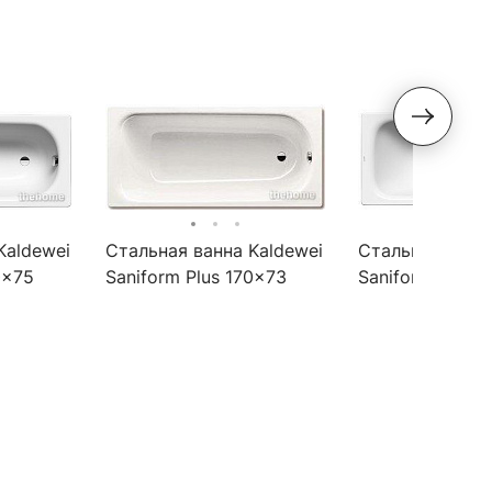
Kaldewei
Стальная ванна Kaldewei
Стальная ванна
0x75
Saniform Plus 170x73
Saniform Plus 
lean
покрытие Easy-clean