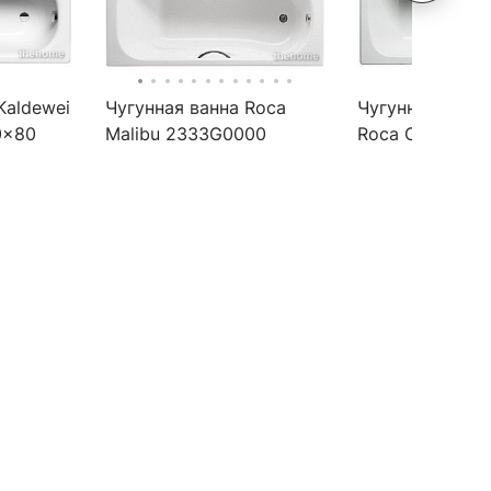
Kaldewei
Чугунная ванна Roca
Чугунная ванна
0x80
Malibu 2333G0000
Roca Continenta
170х70 см
21291100R