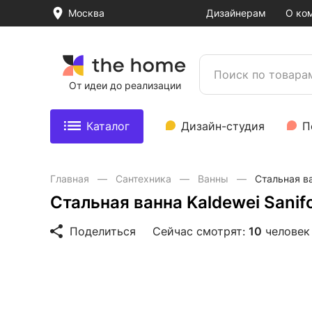
Москва
Дизайнерам
О ко
От идеи до реализации
Каталог
Дизайн-студия
П
Главная
Сантехника
Ванны
Стальная ва
Стальная ванна Kaldewei Sanif
Поделиться
Сейчас смотрят:
10
человек