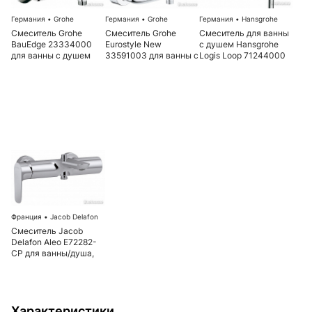
Германия
•
Grohe
Германия
•
Grohe
Германия
•
Hansgrohe
Смеситель Grohe
Смеситель Grohe
Смеситель для ванны
BauEdge 23334000
Eurostyle New
с душем Hansgrohe
для ванны с душем
33591003 для ванны с
Logis Loop 71244000
душем
Франция
•
Jacob Delafon
Смеситель Jacob
Delafon Aleo E72282-
CP для ванны/душа,
хром
Характеристики