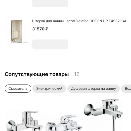
Добавить
Шторка для ванны Jacob Delafon ODEON UP E4932-GA
31570 ₽
Добавить
Сопутствующие товары
– 12
Смеситель
Электрический
Душевая шторка на ванну
Во