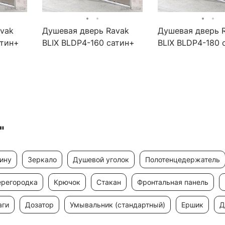
vak
Душевая дверь Ravak
Душевая дверь 
атин+
BLIX BLDP4-160 сатин+
BLIX BLDP4-180 
о
прозрачное стекло
прозрачное сте
"
вину
зеркало
душевой уголок
полотенцедержатель
ерегородка
крючок
стакан
фронтальная панель
аги
дозатор
умывальник (стандартный)
ершик