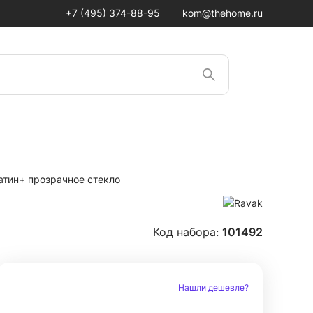
+7 (495) 374-88-95
kom@thehome.ru
атин+ прозрачное стекло
Код набора:
101492
Нашли дешевле?