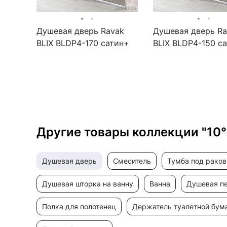
Душевая дверь Ravak
Душевая дверь Ra
BLIX BLDP4-170 сатин+
BLIX BLDP4-150 с
прозрачное стекло
прозрачное стекл
Другие товары коллекции "10°
душевая дверь
смеситель
тумба под рако
душевая шторка на ванну
ванна
душевая п
полка для полотенец
держатель туалетной бум