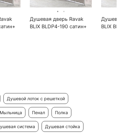
Ravak
Душевая дверь Ravak
Душевая дверь
сатин+
BLIX BLDP4-190 сатин+
BLIX BLDP4-12
кло
прозрачное стекло
Grape
душевой лоток с решеткой
мыльница
пенал
полка
душевая система
душевая стойка