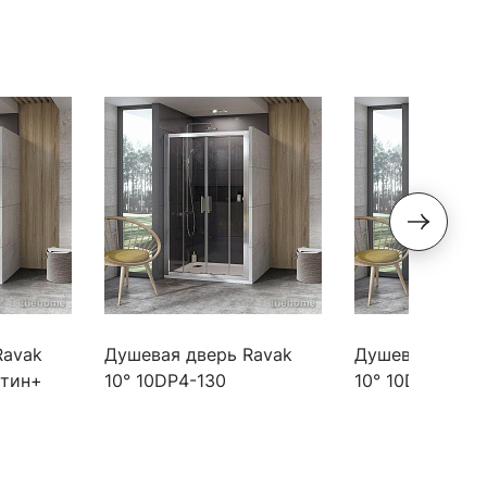
Ravak
Душевая дверь Ravak
Душевая дверь
атин+
10° 10DP4-130
10° 10DP4-190
кло
блестящий+ прозрачное
блестящий+ пр
стекло
стекло