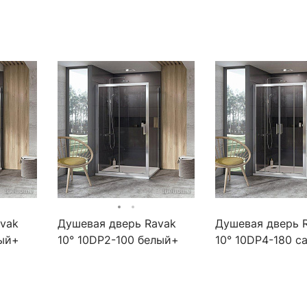
vak
Душевая дверь Ravak
Душевая дверь 
лый+
10° 10DP2-100 белый+
10° 10DP4-180 с
о
прозрачное стекло
прозрачное сте