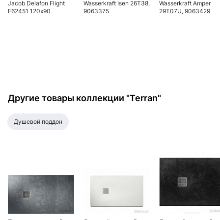
Jacob Delafon Flight
Wasserkraft Isen 26T38,
Wasserkraft Amper
E62451 120х90
9063375
29T07U, 9063429
Другие товары коллекции "Terran"
душевой поддон