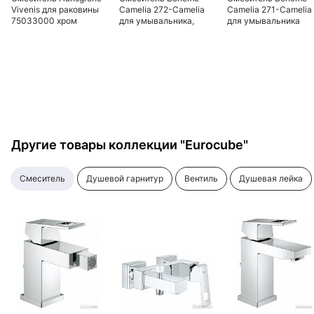
Vivenis для раковины
Сamelia 272-Camelia
Сamelia 271-Camelia
75033000 хром
для умывальника,
для умывальника
высокий
Другие товары коллекции "Eurocube"
смеситель
душевой гарнитур
вентиль
душевая лейка