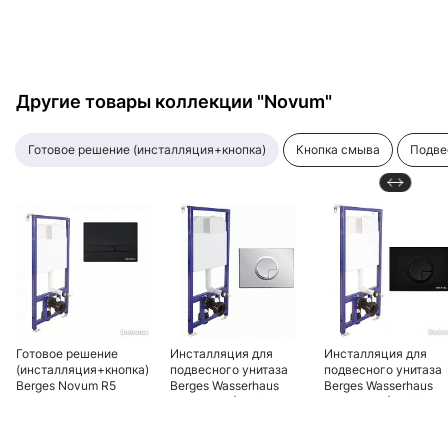
Другие товары коллекции "Novum"
готовое решение (инсталляция+кнопка)
кнопка смыва
подв
Готовое решение
Инсталляция для
Инсталляция для
(инсталляция+кнопка)
подвесного унитаза
подвесного унитаза
Berges Novum R5
Berges Wasserhaus
Berges Wasserhaus
040255 для
Novum R3 (Ring)
Novum R4 (Ring)
подвесных унитазов с
040223 с клавишей
040225 с клавишей
кнопкой смыва F5 Soft
хром глянцевый