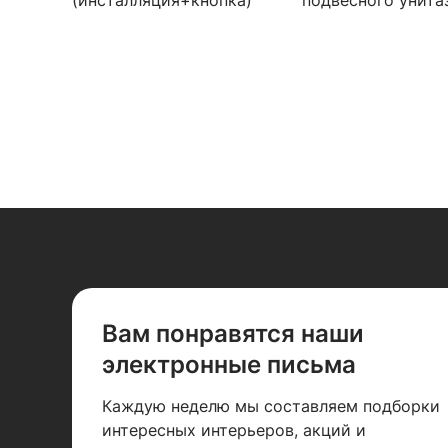
(инсталляция+кнопка)
подвесного унита
Berges Novum R5
Berges Wasserhaus
040255 для подвесных
Novum R3 (Ring) 
унитазов с кнопкой
с клавишей хром
смыва F5 Soft Touch,
глянцевый
черная
Вам понравятся наши
электронные письма
Каждую неделю мы составляем подборки
интересных интерьеров, акций и