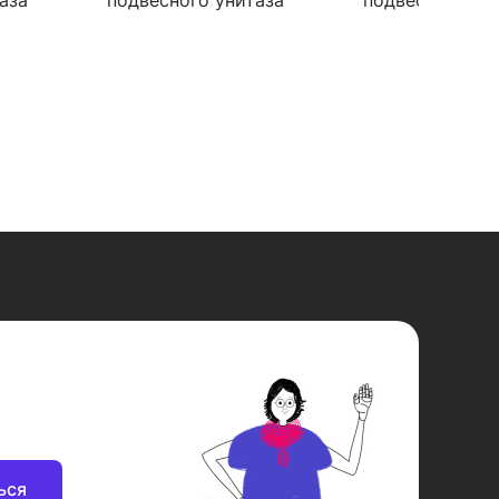
аза
подвесного унитаза
подвесного ун
us
Berges Wasserhaus
Berges Wasserh
 040231
Novum L3 (Line) 040213
Novum D3 (Dro
с клавишей
040233 с клав
ься