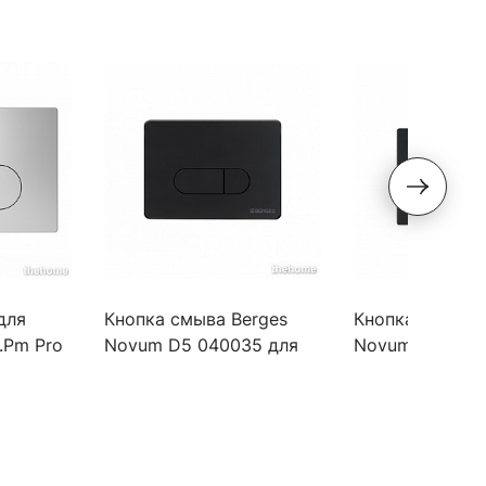
для
Кнопка смыва Berges
Кнопка смыва 
.Pm Pro
Novum D5 040035 для
Novum F5 0400
унитаза Soft Touch
унитаза Soft T
черная
черная