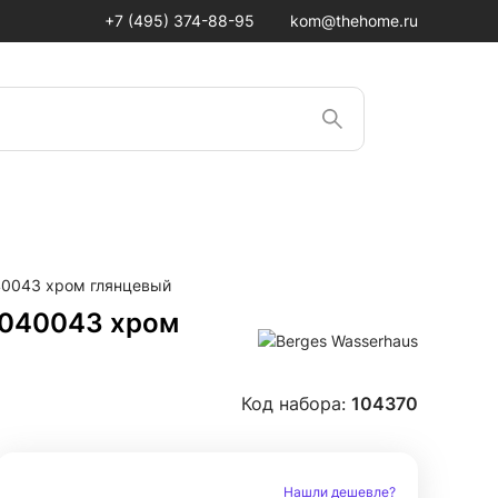
+7 (495) 374-88-95
kom@thehome.ru
040043 хром глянцевый
 040043 хром
Код набора:
104370
Нашли дешевле?