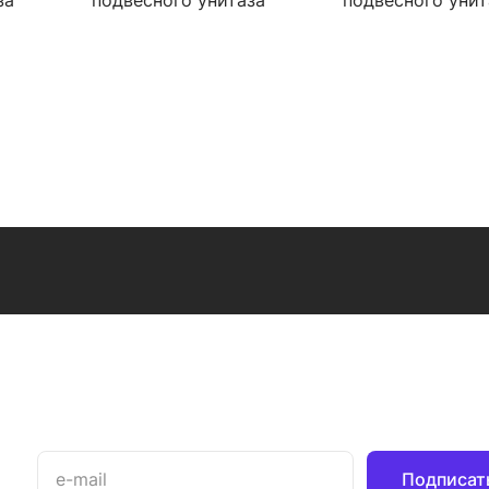
за
подвесного унитаза
подвесного унит
Berges Wasserhaus
Berges Wasserha
040223
Novum R4 (Ring) 040225
Novum D1 (Drop)
с клавишей
с клавишей
Подписат