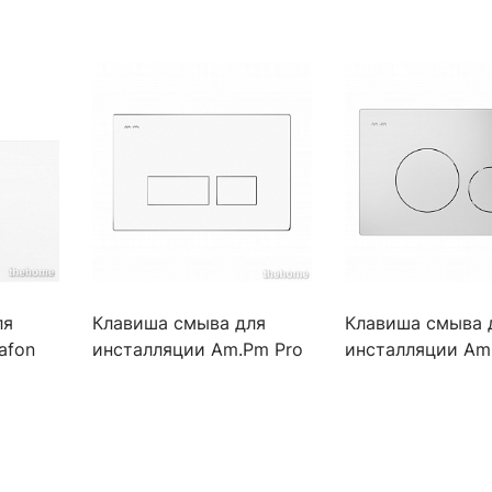
ля
Клавиша смыва для
Клавиша смыва 
afon
инсталляции Am.Pm Pro
инсталляции Am
S I047001 белый
L I049001 белый