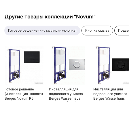
Другие товары коллекции "Novum"
готовое решение (инсталляция+кнопка)
кнопка смыва
подв
Готовое решение
Инсталляция для
Инсталляция для
(инсталляция+кнопка)
подвесного унитаза
подвесного унитаза
Berges Novum R5
Berges Wasserhaus
Berges Wasserhaus
040255 для
Novum R3 (Ring)
Novum R4 (Ring)
подвесных унитазов с
040223 с клавишей
040225 с клавишей
кнопкой смыва F5 Soft
хром глянцевый
Touch, черная