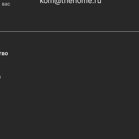
kom@thehome.ru
 вас
тво
и