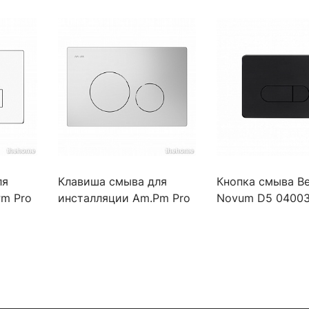
ля
Клавиша смыва для
Кнопка смыва Be
Pm Pro
инсталляции Am.Pm Pro
Novum D5 04003
L I049001 белый
унитаза Soft Tou
черная