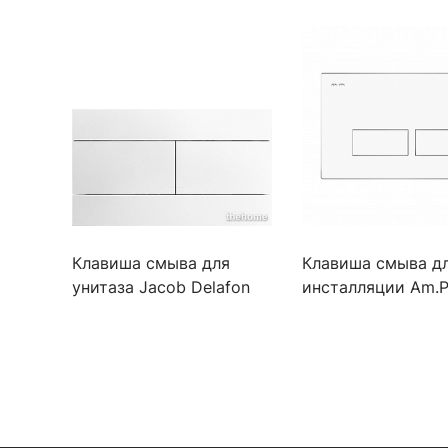
Клавиша смыва для
Клавиша смыва д
унитаза Jacob Delafon
инсталляции Am.
E4316-00 белая
S I047001 белый