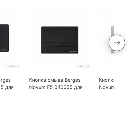
rges
Кнопка смыва Berges
Кнопка смыва 
5 для
Novum F5 040055 для
Novum F3 0400
ch
унитаза Soft Touch
унитаза хром 
черная