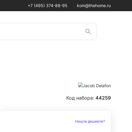
+7 (495) 374-88-95
kom@thehome.ru
Код набора:
44259
Нашли дешевле?